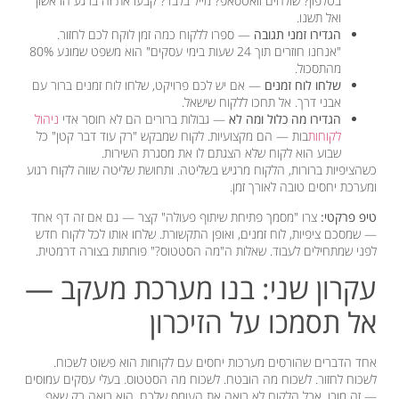
בטלפון? שולחים וואטסאפ? מייל בלבד? קבעו את זה ברגע הראשון
ואל תשנו.
הגדירו זמני תגובה
— ספרו ללקוח כמה זמן לוקח לכם לחזור.
"אנחנו חוזרים תוך 24 שעות בימי עסקים" הוא משפט שמונע 80%
מהתסכול.
שלחו לוח זמנים
— אם יש לכם פרויקט, שלחו לוח זמנים ברור עם
אבני דרך. אל תחכו ללקוח שישאל.
הגדירו מה כלול ומה לא
— גבולות ברורים הם לא חוסר אדי
ניהול
לקוחות
בות — הם מקצועיות. לקוח שמבקש "רק עוד דבר קטן" כל
שבוע הוא לקוח שלא הצגתם לו את מסגרת השירות.
כשהציפיות ברורות, הלקוח מרגיש בשליטה. ותחושת שליטה שווה לקוח רגוע
ומערכת יחסים טובה לאורך זמן.
טיפ פרקטי:
צרו "מסמך פתיחת שיתוף פעולה" קצר — גם אם זה דף אחד
— שמסכם ציפיות, לוח זמנים, ואופן התקשורת. שלחו אותו לכל לקוח חדש
לפני שמתחילים לעבוד. שאלות ה"מה הסטטוס?" פוחתות בצורה דרמטית.
עקרון שני: בנו מערכת מעקב —
אל תסמכו על הזיכרון
אחד הדברים שהורסים מערכות יחסים עם לקוחות הוא פשוט לשכוח.
לשכוח לחזור. לשכוח מה הובטח. לשכוח מה הסטטוס. בעלי עסקים עמוסים
— זה מובן. אבל הלקוח לא רואה את העומס שלכם, הוא רואה רק שאף