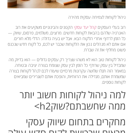
ניהול לקוחות לצמיחה עסקית מהירה
רוב בעלי העסקים
קהל יעד עסקי
הקטנים והבינוניים משקיעים את רוב
האנרגיה שלהם בהבאת לקוחות חדשים. מרוצים, משלמים, פרסום, שיווק —
כל הזמן לרדוף אחרי הלקוח הבא. אבל יש בעיה גדולה: הדלי מלא חורים.
אם אתם לא מנהלים נכון את הלקוחות שכבר יש לכם, כל לקוח חדש שנכנס
פשוט מחליף את זה שברח.
ניהול לקוחות טוב הוא לא משהו שצריך רק עסקים גדולים — הוא בדיוק מה
שמבדיל בין עסק שרודף כל הזמן לבין עסק שצומח בצורה יציבה ובטוחה.
במאמר הזה תגלו שלושה עקרונות מרכזיים שיעזרו לכם לנהל לקוחות בצורה
שמשמרת אותם, מגדילה את הרווחיות, והופכת אותם לשגרירים שמביאים
לקוחות נוספים.
למה ניהול לקוחות חשוב יותר
ממה שחשבתם?
שוקh2>
מחקרים בתחום שיווק עסקי
מראים שרכישת לקוח חדש עולה