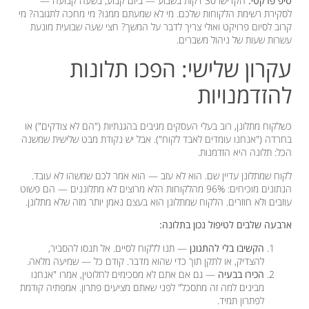
טיפ פרקטי:
הקדישו 30 דקות בשבוע — ביום קבוע, בשעה קבועה —
לסקירת רשימת הלקוחות שלכם. מי לא שמעתם ממנו? מי מחכה לתגובה? מי
קרוב לסיום פרויקט ואולי צריך לדבר על המשך? חצי שעה שבועית מונעת
עשרות שעות של ניהול משברים.
עקרון שלישי: הפכו תלונות
להזדמנויות
כשלקוח מתלונן, רוב בעלי העסקים מגיבים בהגנתיות ("הם לא צודקים") או
בחרדה ("אנחנו עומדים לאבד לקוח"). אבל יש נקודת מבט שלישית שמשנה
הכל: תלונה היא הזדמנות.
לקוח שמתלונן עדיין שם. הוא לא עזב — הוא אמר לכם שמשהו לא עובד.
הנתונים מוכיחים: 96% מהלקוחות הלא מרוצים לא מתלוננים — הם פשוט
עוזבים ולא חוזרים. הלקוח שמתלונן הוא בעצם נאמן יותר מזה שלא מתלונן.
ארבעה שלבים לטיפול נכון בתלונה:
הקשיבו בלי להתגונן
— תנו ללקוח לסיים. אל תנסו להסביר,
להצדיק, או לתקן תוך כדי שהוא מדבר. קודם כל — שמיעה מלאה.
הכירו בבעיה
— גם אם אתם לא מסכימים לחלוטין, אמרו "אנחנו
מבינים למה זה מתסכל" לפני שאתם מציעים פתרון. אמפתיה קודמת
לפתרון תמיד.