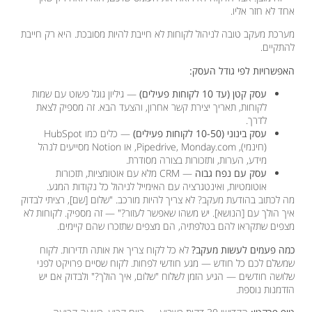
אחד לא חזר אליו.
מערכת מעקב טובה לניהול לקוחות לא חייבת להיות מסובכת. היא רק חייבת
להתקיים.
האפשרויות לפי גודל העסק:
עסק קטן (עד 10 לקוחות פעילים)
— גיליון גוגל פשוט עם שמות
לקוחות, תאריך יצירת קשר אחרון, והצעד הבא. זה מספיק לצאת
לדרך.
עסק בינוני (10-50 לקוחות פעילים)
— כלים כמו HubSpot
(חינמי), Pipedrive, Monday.com, או Notion מסייעים לנהל
מידע, הערות, ותזכורות בצורה מסודרת.
עסק עם נפח גבוה
— CRM מלא עם אוטומציות, תזכורות
אוטומטיות, ואינטגרציה עם האימייל לניהול כל נקודות המגע.
מה לכתוב בהודעת מעקב? לא צריך להיות מורכב. "שלום [שם], רציתי לבדוק
איך הולך עם [הנושא]. יש משהו שאפשר לעזור?" — זה מספיק. לקוחות לא
מצפים שתקראו להם בטלפתיה, הם מצפים שתזכרו שהם קיימים.
כמה פעמים לעשות מעקב?
לא כל לקוח צריך את אותה תדירות. לקוח
שמשלם לכם כל חודש — מגע חודשי לפחות. לקוח שסיים פרויקט לפני
שלושה חודשים — הגיע הזמן לשלוח "שלום, איך הולך?" ולבדוק אם יש
הזדמנות נוספת.