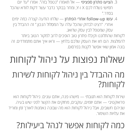
הציעו פתרון ספציפי
— אל תאמרו "נטפל בזה". אמרו "עד יום
חמישי נשלח לכם X ו-Y, ומחר בבוקר נדבר עשר דקות לוודא שהכל
בסדר."
עשו follow-up אחרי הפתרון
— שלחו הודעה קצרה כמה ימים
אחרי. "רצינו לבדוק שהכל עלה על המסלול הנכון." זה ההבדל בין
עסק שמטפל לבין עסק שדואג.
לקוחות שהתלוננו וקיבלו פתרון טוב הופכים לרוב למקור הטוב ביותר
להמלצות. הם חוו את העסק שלכם בלחץ — וראו איך אתם מתמודדים. זה
בונה אמון שאי אפשר לקנות בפרסום.
שאלות נפוצות על ניהול לקוחות
מה ההבדל בין ניהול לקוחות לשירות
לקוחות?
שירות לקוחות הוא תגובתי — מישהו פנה, אתם עונים. ניהול לקוחות הוא
פרואקטיבי — אתם יוזמים, עוקבים, מחזקים את הקשר לפני שיש בעיה.
שניהם חשובים, אבל ניהול לקוחות הוא מה שבונה נאמנות לאורך זמן ומוריד
את עלויות השימור.
כמה לקוחות אפשר לנהל ביעילות?