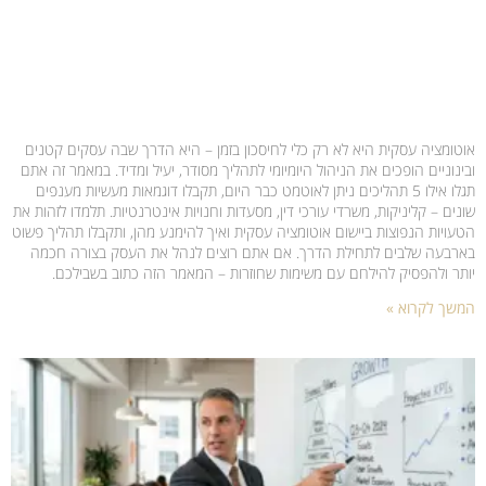
אוטומציה עסקית היא לא רק כלי לחיסכון בזמן – היא הדרך שבה עסקים קטנים
ובינוניים הופכים את הניהול היומיומי לתהליך מסודר, יעיל ומדיד. במאמר זה אתם
תגלו אילו 5 תהליכים ניתן לאוטמט כבר היום, תקבלו דוגמאות מעשיות מענפים
שונים – קליניקות, משרדי עורכי דין, מסעדות וחנויות אינטרנטיות. תלמדו לזהות את
הטעויות הנפוצות ביישום אוטומציה עסקית ואיך להימנע מהן, ותקבלו תהליך פשוט
בארבעה שלבים לתחילת הדרך. אם אתם רוצים לנהל את העסק בצורה חכמה
יותר ולהפסיק להילחם עם משימות שחוזרות – המאמר הזה כתוב בשבילכם.
המשך לקרוא »