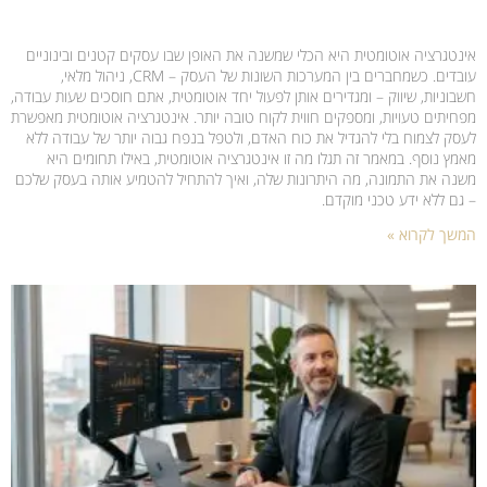
אינטגרציה אוטומטית היא הכלי שמשנה את האופן שבו עסקים קטנים ובינוניים
עובדים. כשמחברים בין המערכות השונות של העסק – CRM, ניהול מלאי,
חשבוניות, שיווק – ומגדירים אותן לפעול יחד אוטומטית, אתם חוסכים שעות עבודה,
מפחיתים טעויות, ומספקים חווית לקוח טובה יותר. אינטגרציה אוטומטית מאפשרת
לעסק לצמוח בלי להגדיל את כוח האדם, ולטפל בנפח גבוה יותר של עבודה ללא
מאמץ נוסף. במאמר זה תגלו מה זו אינטגרציה אוטומטית, באילו תחומים היא
משנה את התמונה, מה היתרונות שלה, ואיך להתחיל להטמיע אותה בעסק שלכם
– גם ללא ידע טכני מוקדם.
המשך לקרוא »