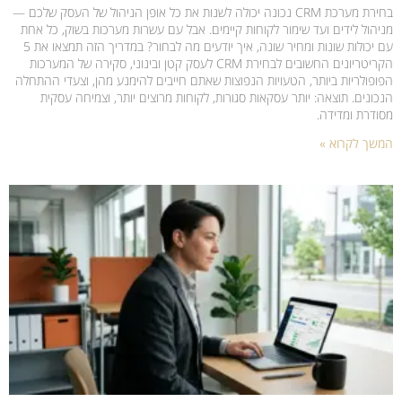
בחירת מערכת CRM נכונה יכולה לשנות את כל אופן הניהול של העסק שלכם —
מניהול לידים ועד שימור לקוחות קיימים. אבל עם עשרות מערכות בשוק, כל אחת
עם יכולות שונות ומחיר שונה, איך יודעים מה לבחור? במדריך הזה תמצאו את 5
הקריטריונים החשובים לבחירת CRM לעסק קטן ובינוני, סקירה של המערכות
הפופולריות ביותר, הטעויות הנפוצות שאתם חייבים להימנע מהן, וצעדי ההתחלה
הנכונים. תוצאה: יותר עסקאות סגורות, לקוחות מרוצים יותר, וצמיחה עסקית
מסודרת ומדידה.
המשך לקרוא »