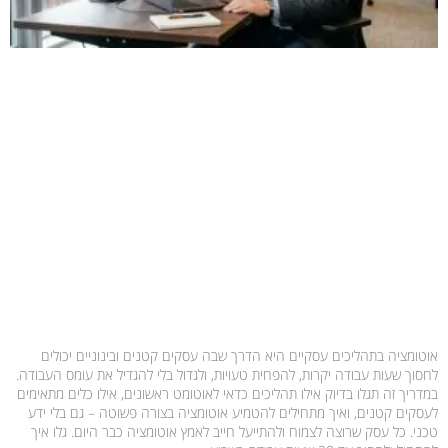
אוטומציה בתהליכים עסקיים היא הדרך שבה עסקים קטנים ובינוניים יכולים
לחסוך שעות עבודה יקרות, להפחית טעויות, ולגדול בלי להגדיל את עומס העבודה.
במדריך זה תגלו בדיוק אילו תהליכים כדאי לאוטומט ראשונים, אילו כלים מתאימים
לעסקים קטנים, ואיך מתחילים להטמיע אוטומציה בצורה פשוטה – גם בלי ידע
טכני. כל עסק שרוצה לצמוח ולהתייעל חייב לאמץ אוטומציה כבר היום. גלו איך