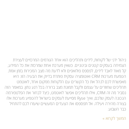
ניהול ידני של לקוחות, לידים ותהליכים הוא אחד הגורמים המרכזיים לעצירת
הצמיחה בעסקים קטנים ובינוניים. כשאין מערכת אחת שמרכזת את כל המידע,
קל מאוד לאבד לידים, לפספס פולואפים ולא לדעת מה מצב המכירות בזמן אמת.
הטמעת מערכות CRM ואוטומציה עסקית פותרת בדיוק את הבעיה הזו: היא
מאפשרת לכם לנהל את כל הקשרים עם הלקוחות ממקום אחד, לאוטמט
תהליכים שחוזרים על עצמם ולקבל תמונת מצב ברורה בכל רגע נתון. במאמר הזה
נסביר מה זה CRM, אילו תהליכים אפשר לאוטמט, כיצד לבחור את הפלטפורמה
הנכונה לעסק שלכם, ואיך Ryse מסייעת לעסקים בישראל להטמיע מערכות אלו
בצורה מהירה ויעילה. אל תפספסו את הצעדים המעשיים שיעזרו לכם להתחיל
כבר השבוע.
המשך לקרוא »