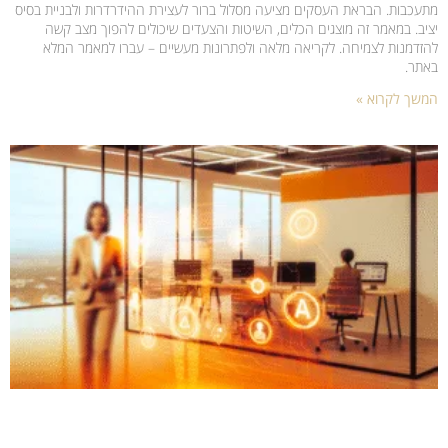
מתעכבות. הבראת העסקים מציעה מסלול ברור לעצירת ההידרדרות ולבניית בסיס
יציב. במאמר זה מוצגים הכלים, השיטות והצעדים שיכולים להפוך מצב קשה
להזדמנות לצמיחה. לקריאה מלאה ולפתרונות מעשיים – עברו למאמר המלא
באתר.
המשך לקרוא »