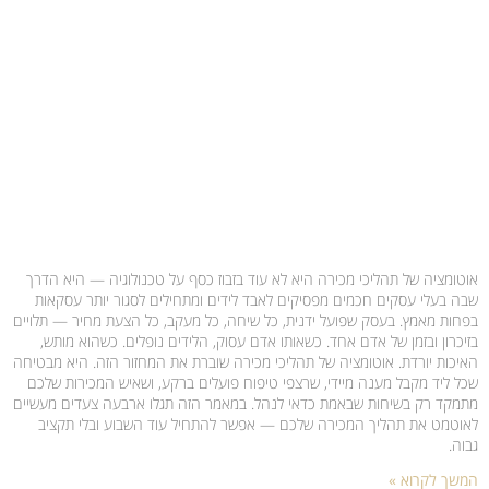
אוטומציה של תהליכי מכירה היא לא עוד בזבוז כסף על טכנולוגיה — היא הדרך
שבה בעלי עסקים חכמים מפסיקים לאבד לידים ומתחילים לסגור יותר עסקאות
בפחות מאמץ. בעסק שפועל ידנית, כל שיחה, כל מעקב, כל הצעת מחיר — תלויים
בזיכרון ובזמן של אדם אחד. כשאותו אדם עסוק, הלידים נופלים. כשהוא מותש,
האיכות יורדת. אוטומציה של תהליכי מכירה שוברת את המחזור הזה. היא מבטיחה
שכל ליד מקבל מענה מיידי, שרצפי טיפוח פועלים ברקע, ושאיש המכירות שלכם
מתמקד רק בשיחות שבאמת כדאי לנהל. במאמר הזה תגלו ארבעה צעדים מעשיים
לאוטמט את תהליך המכירה שלכם — אפשר להתחיל עוד השבוע ובלי תקציב
גבוה.
המשך לקרוא »