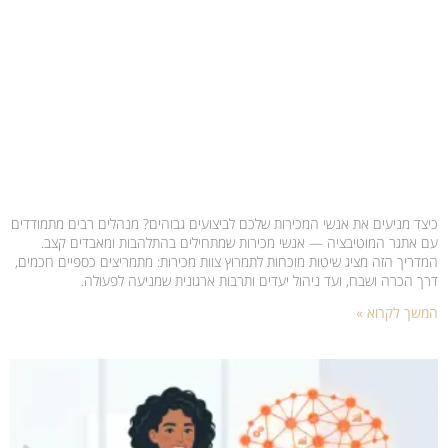
כיצד מניעים את אנשי המכירות שלכם לביצועים גבוהים? מנהלים רבים מתמודדים
עם אתגר המוטיבציה — אנשי מכירות שמתחילים בהתלהבות ומאבדים קצב.
המדריך הזה מציג שיטות מוכחות לתמרוץ צוות מכירות: מתמריצים כספיים חכמים,
דרך הכרה ושבח, ועד ניהול יעדים ותרבות ארגונית שמניעה לפעולה.
המשך לקרוא »