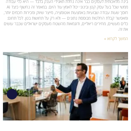
בינה מלאכותית לעסקים כבר אינה נחלת תאגידי הענק בלבד — היא כלי עבודה
ממשי שכל בעל עסק קטן ובינוני יכול לאמץ עוד היום. במאמר זה נחשוף כיצד AI
חוסך שעות עבודה שבועיות באמצעות אוטומציה, מייצר שיווק ומכירות חכמים יותר,
ומאפשר קבלת החלטות מבוססת נתונים — ולא רק על תחושות בטן. לכל תחום:
כלים מעשיים, מחירים ריאליים, ודוגמאות מהשטח מעסקים ישראלים שכבר עושים
את זה.
המשך לקרוא »