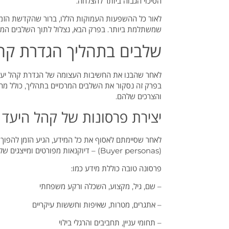
הסיכוי הגבוה ביותר להצלחה.
לאור כל ההשפעות העמוקות הללו, ברור שהקדשת הזמ
שמשתלמת ביותר. בפרק הבא, נצלול לתוך השלבים המעש
שלבים בתהליך הגדרת קה
לאחר שהבנו את החשיבות העצומה של הגדרת קהל יעד מ
בפרק זה נסקור את השלבים המרכזיים בתהליך, כולל מח
והצרכים שלהם.
יצירת פרסונות של קהל היעד
לאחר שסיימתם לאסוף את כל המידע, הגיע הזמן להפוך או
(Buyer personas) – דיוקנאות מפורטים ומייצגים של טיפוסי הלקוחות האידיאליים שלכם.
פרסונה טובה כוללת מידע כמו:
– שם, גיל, מקצוע, השכלה ורקע משפחתי
– אתגרים, מטרות, שאיפות וחששות עיקריים
– תחומי עניין, תחביבים והרגלי בילוי