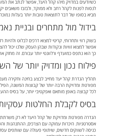
כשיודעים במדויק מיהו קהל היעד, אפשר לנתב את המשאב
לנסות לפנות לקהל רחב ולא ממוקד, ולבזבז משאבים יקרי
מביא בסופו של דבר לתוצאות טובות יותר בעלות נמוכה יו
בידול מול מתחרים ובניית נאמ
בשוק רווי ותחרותי, קריטי למצוא דרכים לבלוט ולהיות ר
אפשר למצוא זוויות ונקודות שבהן העסק שלנו יכול לה
כך הוא נתפס כמועדף ורלוונטי יותר עבורם. זה מחז
פילוח נכון ומדויק יותר של הש
תהליך הגדרת קהל יעד מחייב לבצע בחינה וחקירה מעמ
מפורטת ומדויקת הרבה יותר של קבוצות המשנה, הפיל
לכל קבוצה באופן מותאם ואפקטיבי יותר, על בסיס ההעד
בסיס לקבלת החלטות עסקיות 
הגדרה מפורטת ומדויקת של קהל היעד לא רק משרתת מ
אסטרטגיות. היכרות עמוקה עם הצרכים, ההתנהגות והע
כניסה לשווקים חדשים, שיתופי פעולה עם שותפים עסקיי