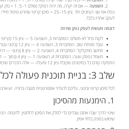
השפעה
— אם זה יקרה, מה יהיה הנזק? (סולם 1–5: 1 = נזק קטן, 5 = נזק קריטי)
לעקב אחריו בלבד.
דוגמה מעשית לעסק נותן שירות:
לקוח גדול לא משלם: הסתברות 3, השפעה 5 — ציון 15 (קריטי — דורש טיפול)
עובד מפתח עוזב: הסתברות 3, השפעה 4 — ציון 12 (בינוני-גבוה — דורש תוכנית)
מחשב מתקלקל: הסתברות 4, השפעה 2 — ציון 8 (בינוני — דרוש גיבוי)
חשמל נפסק שעה: הסתברות 4, השפעה 1 — ציון 4 (נמוך — לא דורש תוכנית מיוחדת)
התמקדו קודם כל בסיכונים שקיבלו ציון 12 ומעלה — אלה הדברים שיכולים לפגוע בעסק שלכם בצורה המשמעותית ביותר.
שלב 3: בניית תוכנית פעולה לכל סיכון
לכל סיכון קריטי ובינוני, עליכם להגדיר אסטרטגיית תגובה ברורה. יש ארבע
1. הימנעות מהסיכון
שינוי הדרך שבה אתם עובדים כדי לסלק את הסיכון לחלוטין. לדוגמה: 
שימוש בספק בלתי אמין.