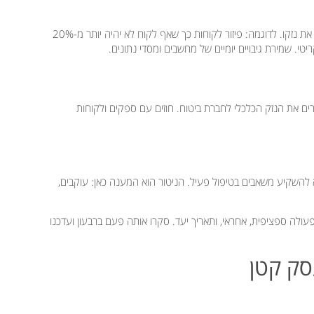
נקיטת פעולות שמפחיתות את ההסתברות שהסיכון יתממש, או מפחיתות את נזקו. לדוגמה: פיזור לקוחות כך שאף לקוח לא יהיה יותר מ-20%
י. שמירת גיבויים יומיים של מחשבים ומסדי נתונים.
ם את הנזק הכלכלי לחברת ביטוח. חוזים עם ספקים ולקוחות
א להשקיע משאבים בטיפול פעיל. הניטור הוא המענה כאן: עוקבים,
סטרטגיה, פעולה ספציפית, אחראי, ותאריך יעד. סקרו אותה פעם ברבעון ועדכנו
סק קטן