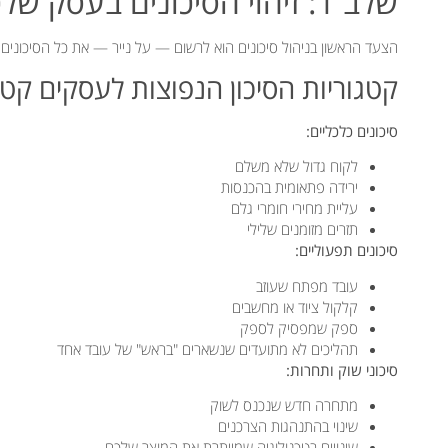
שלב 1: זיהוי הסיכונים בעסק שלכם
הצעד הראשון בניהול סיכונים הוא לרשום — על נייר — את כל הסיכונים
קטגוריות הסיכון הנפוצות לעסקים קטני
סיכונים כלכליים:
לקוח גדול שלא משלם
ירידה פתאומית בהכנסות
עליית מחירי חומרי גלם
תזרים מזומנים שלילי
סיכונים תפעוליים:
עובד מפתח שעוזב
קלקול ציוד או מחשבים
ספק שמפסיק לספק
תהליכים לא מתועדים שנשארים "בראש" של עובד אחד
סיכוני שוק ותחרות:
מתחרה חדש שנכנס לשוק
שינוי בהתנהגות הצרכנים
שינויים בטכנולוגיה שמייתרת את המוצר שלכם